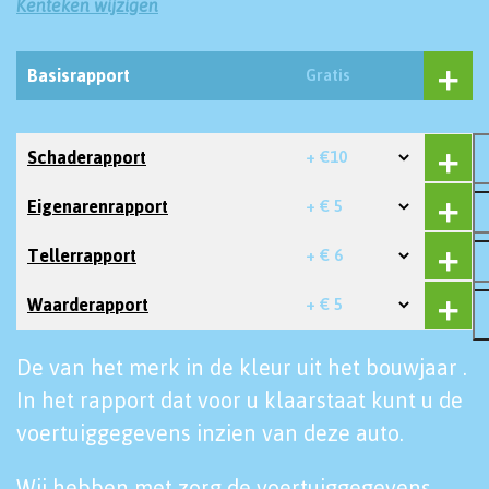
Kenteken wijzigen
Basisrapport
Gratis
Schaderapport
+ €10
Eigenarenrapport
+ € 5
Tellerrapport
+ € 6
Waarderapport
+ € 5
De van het merk in de kleur uit het bouwjaar .
In het rapport dat voor u klaarstaat kunt u de
voertuiggegevens inzien van deze auto.
Wij hebben met zorg de voertuiggegevens