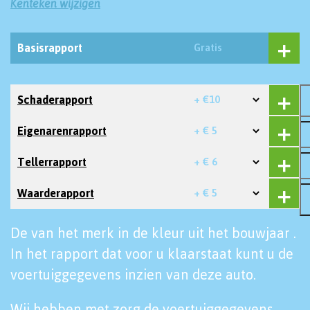
Kenteken wijzigen
Basisrapport
Gratis
Schaderapport
+ €10
Eigenarenrapport
+ € 5
Tellerrapport
+ € 6
Waarderapport
+ € 5
De van het merk in de kleur uit het bouwjaar .
In het rapport dat voor u klaarstaat kunt u de
voertuiggegevens inzien van deze auto.
Wij hebben met zorg de voertuiggegevens