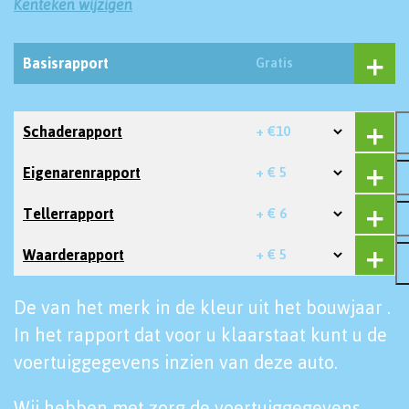
Kenteken wijzigen
Basisrapport
Gratis
Schaderapport
+ €10
Eigenarenrapport
+ € 5
Tellerrapport
+ € 6
Waarderapport
+ € 5
De van het merk in de kleur uit het bouwjaar .
In het rapport dat voor u klaarstaat kunt u de
voertuiggegevens inzien van deze auto.
Wij hebben met zorg de voertuiggegevens