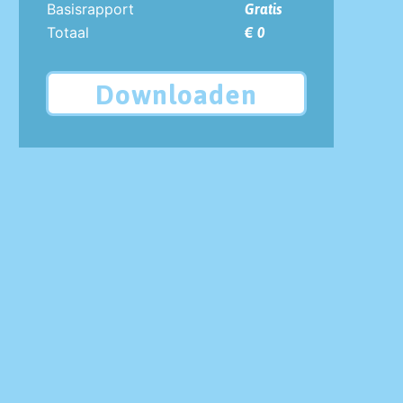
Basisrapport
Gratis
Totaal
€ 0
Downloaden