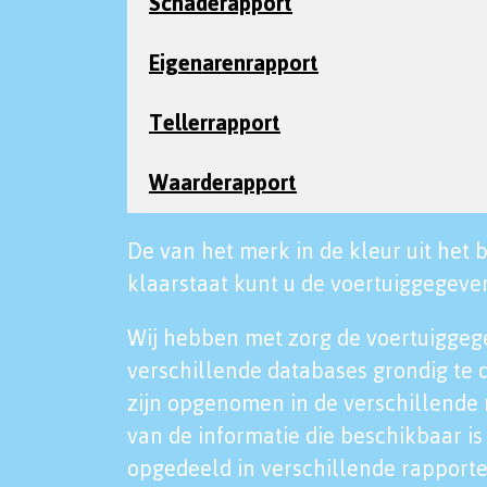
Schaderapport
Eigenarenrapport
Tellerrapport
Waarderapport
De van het merk in de kleur uit het b
klaarstaat kunt u de voertuiggegeven
Wij hebben met zorg de voertuiggeg
verschillende databases grondig te 
zijn opgenomen in de verschillende 
van de informatie die beschikbaar is 
opgedeeld in verschillende rapporte