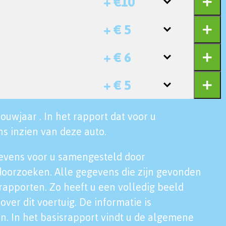
+ €10
+ € 5
+ € 6
+ € 5
ouwjaar . In het rapport dat voor u
s inzien van deze auto.
evens voor u samengesteld door
doorzoeken. Alle gegevens die zijn gevonden
rapporten. Zo heeft u een volledig beeld
over dit voertuig. De informatie is
n. In het basisrapport vindt u de algemene