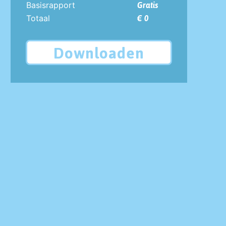
Basisrapport
Gratis
Totaal
€ 0
Downloaden