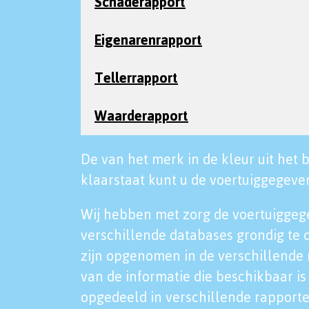
Schaderapport
Eigenarenrapport
Tellerrapport
Waarderapport
De van het merk in de kleur uit het b
klaarstaat kunt u de voertuiggegeven
Wij hebben met zorg de voertuiggeg
verschillende databases grondig te 
zijn opgenomen in de verschillende 
van de informatie die beschikbaar is 
opgedeeld in verschillende rapporte