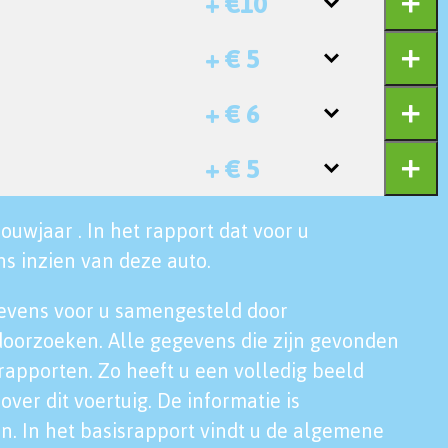
+ €10
+ € 5
+ € 6
+ € 5
ouwjaar . In het rapport dat voor u
s inzien van deze auto.
evens voor u samengesteld door
doorzoeken. Alle gegevens die zijn gevonden
rapporten. Zo heeft u een volledig beeld
over dit voertuig. De informatie is
n. In het basisrapport vindt u de algemene