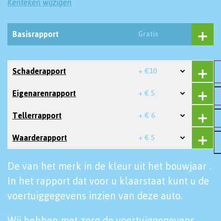
Kenteken wijzigen
Basisrapport
Gratis
Schaderapport
+ €10
Eigenarenrapport
+ € 5
Tellerrapport
+ € 6
Waarderapport
+ € 5
De van het merk in de kleur uit het bouwjaar .
In het rapport dat voor u klaarstaat kunt u de
voertuiggegevens inzien van deze auto.
Wij hebben met zorg de voertuiggegevens