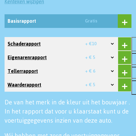
Kenteken wijzigen
Basisrapport
Gratis
Schaderapport
+ €10
Eigenarenrapport
+ € 5
Tellerrapport
+ € 6
Waarderapport
+ € 5
De van het merk in de kleur uit het bouwjaar .
In het rapport dat voor u klaarstaat kunt u de
voertuiggegevens inzien van deze auto.
Wij hebben met zorg de voertuiggegevens