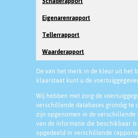
Schaderapport
Eigenarenrapport
Tellerrapport
Waarderapport
De van het merk in de kleur uit het b
klaarstaat kunt u de voertuiggegeven
Wij hebben met zorg de voertuiggeg
verschillende databases grondig te 
zijn opgenomen in de verschillende 
van de informatie die beschikbaar is 
opgedeeld in verschillende rapporte