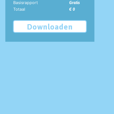
Basisrapport
Gratis
Totaal
€ 0
Downloaden