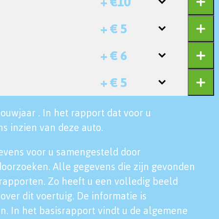
+ €10
+ € 5
+ € 6
+ € 5
ouwjaar . In het rapport dat voor u
s inzien van deze auto.
evens voor u samengesteld door
doorzoeken. Alle gegevens die zijn gevonden
rapporten. Zo heeft u een volledig beeld
over dit voertuig. De informatie is
n. In het basisrapport vindt u de algemene