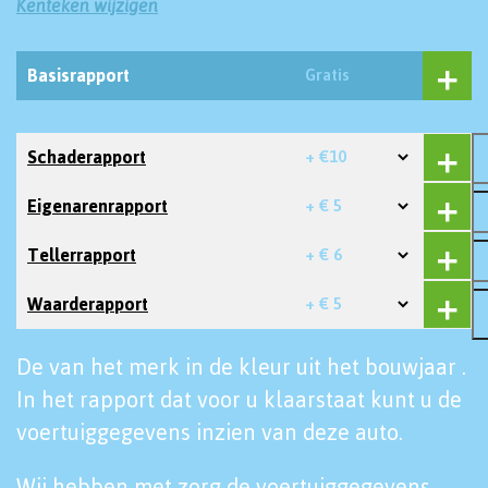
Kenteken wijzigen
Basisrapport
Gratis
Schaderapport
+ €10
Eigenarenrapport
+ € 5
Tellerrapport
+ € 6
Waarderapport
+ € 5
De van het merk in de kleur uit het bouwjaar .
In het rapport dat voor u klaarstaat kunt u de
voertuiggegevens inzien van deze auto.
Wij hebben met zorg de voertuiggegevens