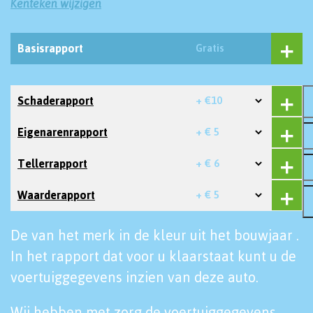
Kenteken wijzigen
Basisrapport
Gratis
Schaderapport
+ €10
Eigenarenrapport
+ € 5
Tellerrapport
+ € 6
Waarderapport
+ € 5
De van het merk in de kleur uit het bouwjaar .
In het rapport dat voor u klaarstaat kunt u de
voertuiggegevens inzien van deze auto.
Wij hebben met zorg de voertuiggegevens