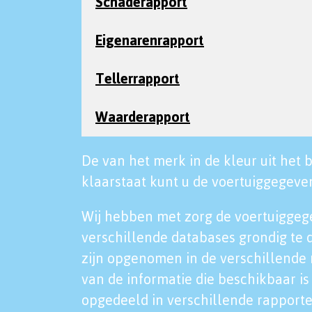
Schaderapport
Eigenarenrapport
Tellerrapport
Waarderapport
De van het merk in de kleur uit het b
klaarstaat kunt u de voertuiggegeven
Wij hebben met zorg de voertuiggeg
verschillende databases grondig te 
zijn opgenomen in de verschillende 
van de informatie die beschikbaar is 
opgedeeld in verschillende rapporte