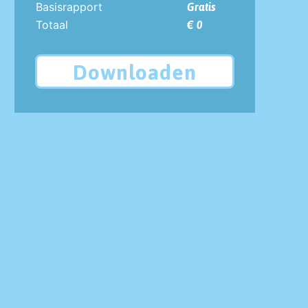
Basisrapport
Gratis
Totaal
€ 0
Downloaden