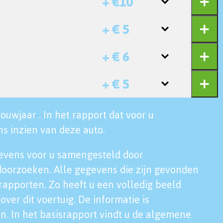
+ €10
+ € 5
+ € 6
+ € 5
ouwjaar . In het rapport dat voor u
s inzien van deze auto.
evens voor u samengesteld door
doorzoeken. Alle gegevens die zijn gevonden
rapporten. Zo heeft u een volledig beeld
over dit voertuig. De informatie is
n. In het basisrapport vindt u de algemene