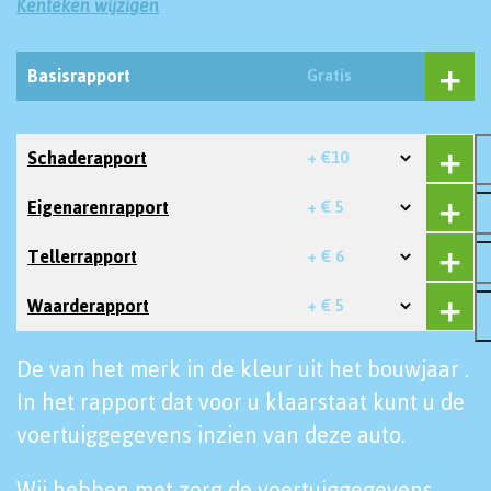
Kenteken wijzigen
Basisrapport
Gratis
Schaderapport
+ €10
Eigenarenrapport
+ € 5
Tellerrapport
+ € 6
Waarderapport
+ € 5
De van het merk in de kleur uit het bouwjaar .
In het rapport dat voor u klaarstaat kunt u de
voertuiggegevens inzien van deze auto.
Wij hebben met zorg de voertuiggegevens