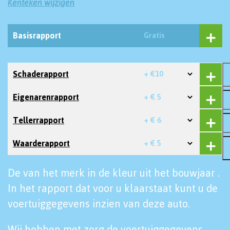
Kenteken wijzigen
Basisrapport
Gratis
Schaderapport
+ €10
Eigenarenrapport
+ € 5
Tellerrapport
+ € 6
Waarderapport
+ € 5
De van het merk in de kleur uit het bouwjaar .
In het rapport dat voor u klaarstaat kunt u de
voertuiggegevens inzien van deze auto.
Wij hebben met zorg de voertuiggegevens