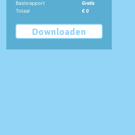
Basisrapport
Gratis
Totaal
€ 0
Downloaden