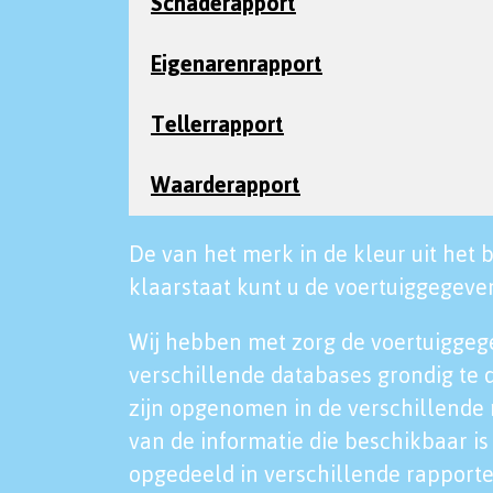
Schaderapport
Eigenarenrapport
Tellerrapport
Waarderapport
De van het merk in de kleur uit het b
klaarstaat kunt u de voertuiggegeven
Wij hebben met zorg de voertuiggeg
verschillende databases grondig te 
zijn opgenomen in de verschillende 
van de informatie die beschikbaar is 
opgedeeld in verschillende rapporte