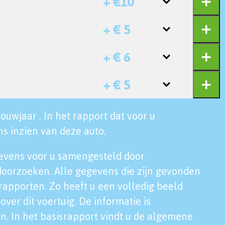
+ €10
+ € 5
+ € 6
+ € 5
ouwjaar . In het rapport dat voor u
s inzien van deze auto.
evens voor u samengesteld door
doorzoeken. Alle gegevens die zijn gevonden
rapporten. Zo heeft u een volledig beeld
over dit voertuig. De informatie is
n. In het basisrapport vindt u de algemene