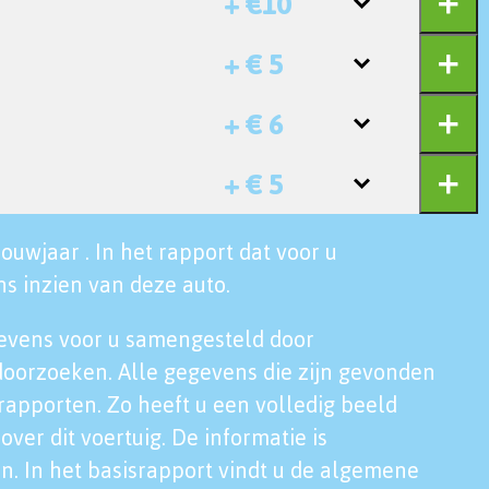
+ €10
+ € 5
+ € 6
+ € 5
ouwjaar . In het rapport dat voor u
s inzien van deze auto.
evens voor u samengesteld door
doorzoeken. Alle gegevens die zijn gevonden
rapporten. Zo heeft u een volledig beeld
over dit voertuig. De informatie is
n. In het basisrapport vindt u de algemene