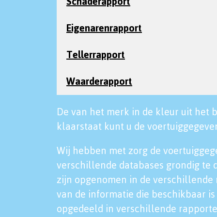
Schaderapport
Eigenarenrapport
Tellerrapport
Waarderapport
De van het merk in de kleur uit het b
klaarstaat kunt u de voertuiggegeven
Wij hebben met zorg de voertuiggeg
verschillende databases grondig te 
zijn opgenomen in de verschillende 
van de informatie die beschikbaar is 
opgedeeld in verschillende rapporte