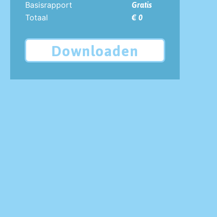
Basisrapport
Gratis
Totaal
€ 0
Downloaden