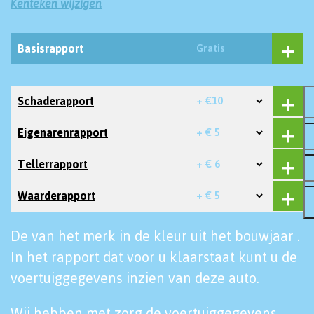
Kenteken wijzigen
Basisrapport
Gratis
Schaderapport
+ €10
Eigenarenrapport
+ € 5
Tellerrapport
+ € 6
Waarderapport
+ € 5
De van het merk in de kleur uit het bouwjaar .
In het rapport dat voor u klaarstaat kunt u de
voertuiggegevens inzien van deze auto.
Wij hebben met zorg de voertuiggegevens