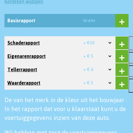
Kenteken wijzigen
Basisrapport
Gratis
Schaderapport
+ €10
Eigenarenrapport
+ € 5
Tellerrapport
+ € 6
Waarderapport
+ € 5
De van het merk in de kleur uit het bouwjaar .
In het rapport dat voor u klaarstaat kunt u de
voertuiggegevens inzien van deze auto.
Wij hebben met zorg de voertuiggegevens