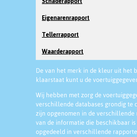
Schaderapport
Eigenarenrapport
Tellerrapport
Waarderapport
De van het merk in de kleur uit het b
klaarstaat kunt u de voertuiggegeven
Wij hebben met zorg de voertuiggeg
verschillende databases grondig te 
zijn opgenomen in de verschillende 
van de informatie die beschikbaar is 
opgedeeld in verschillende rapporte