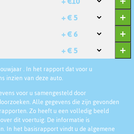
+ €10
+ € 5
+ € 6
+ € 5
ouwjaar . In het rapport dat voor u
s inzien van deze auto.
evens voor u samengesteld door
doorzoeken. Alle gegevens die zijn gevonden
rapporten. Zo heeft u een volledig beeld
over dit voertuig. De informatie is
n. In het basisrapport vindt u de algemene