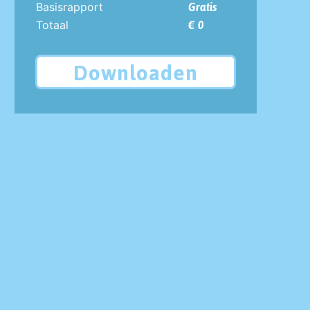
Basisrapport
Gratis
Totaal
€ 0
Downloaden