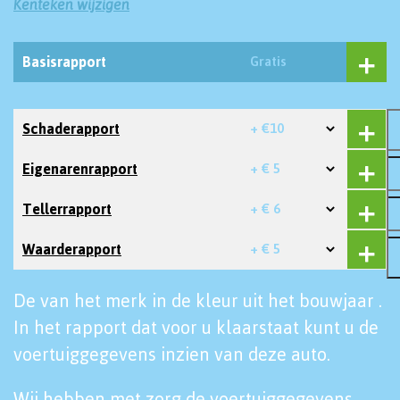
Kenteken wijzigen
Basisrapport
Gratis
Schaderapport
+ €10
Eigenarenrapport
+ € 5
Tellerrapport
+ € 6
Waarderapport
+ € 5
De van het merk in de kleur uit het bouwjaar .
In het rapport dat voor u klaarstaat kunt u de
voertuiggegevens inzien van deze auto.
Wij hebben met zorg de voertuiggegevens