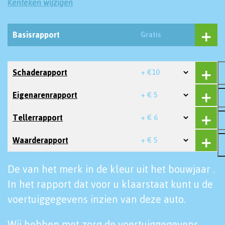
Kenteken wijzigen
Basisrapport
Gratis
Schaderapport
+ €10
Eigenarenrapport
+ € 5
Tellerrapport
+ € 6
Waarderapport
+ € 5
De van het merk in de kleur uit het bouwjaar .
In het rapport dat voor u klaarstaat kunt u de
voertuiggegevens inzien van deze auto.
Wij hebben met zorg de voertuiggegevens