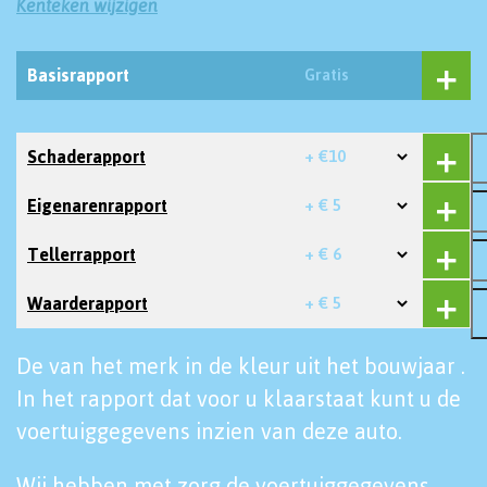
Kenteken wijzigen
Basisrapport
Gratis
Schaderapport
+ €10
Eigenarenrapport
+ € 5
Tellerrapport
+ € 6
Waarderapport
+ € 5
De van het merk in de kleur uit het bouwjaar .
In het rapport dat voor u klaarstaat kunt u de
voertuiggegevens inzien van deze auto.
Wij hebben met zorg de voertuiggegevens