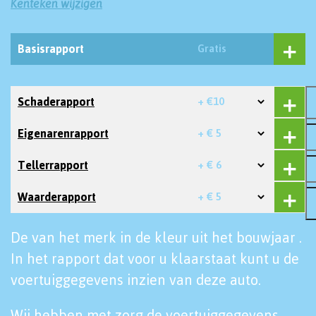
Kenteken wijzigen
Basisrapport
Gratis
Schaderapport
+ €10
Eigenarenrapport
+ € 5
Tellerrapport
+ € 6
Waarderapport
+ € 5
De van het merk in de kleur uit het bouwjaar .
In het rapport dat voor u klaarstaat kunt u de
voertuiggegevens inzien van deze auto.
Wij hebben met zorg de voertuiggegevens