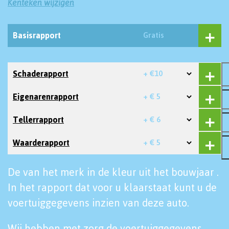
Kenteken wijzigen
Basisrapport
Gratis
Schaderapport
+ €10
Eigenarenrapport
+ € 5
Tellerrapport
+ € 6
Waarderapport
+ € 5
De van het merk in de kleur uit het bouwjaar .
In het rapport dat voor u klaarstaat kunt u de
voertuiggegevens inzien van deze auto.
Wij hebben met zorg de voertuiggegevens