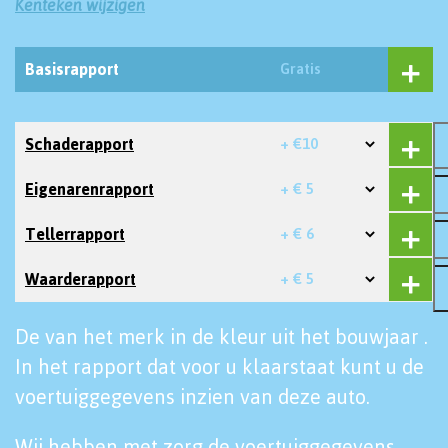
Kenteken wijzigen
Basisrapport
Gratis
Schaderapport
+ €10
Eigenarenrapport
+ € 5
Tellerrapport
+ € 6
Waarderapport
+ € 5
De van het merk in de kleur uit het bouwjaar .
In het rapport dat voor u klaarstaat kunt u de
voertuiggegevens inzien van deze auto.
Wij hebben met zorg de voertuiggegevens