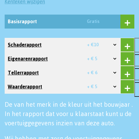
Kenteken wijzigen
Basisrapport
Gratis
Schaderapport
+ €10
Eigenarenrapport
+ € 5
Tellerrapport
+ € 6
Waarderapport
+ € 5
De van het merk in de kleur uit het bouwjaar .
In het rapport dat voor u klaarstaat kunt u de
voertuiggegevens inzien van deze auto.
Wij hebben met zorg de voertuiggegevens