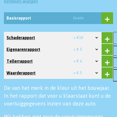
Kenteken wijzigen
Basisrapport
Gratis
Schaderapport
+ €10
Eigenarenrapport
+ € 5
Tellerrapport
+ € 6
Waarderapport
+ € 5
De van het merk in de kleur uit het bouwjaar .
In het rapport dat voor u klaarstaat kunt u de
voertuiggegevens inzien van deze auto.
Wij hebben met zorg de voertuiggegevens