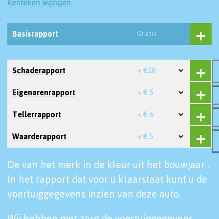
Kenteken wijzigen
Basisrapport
Gratis
Schaderapport
+ €10
Eigenarenrapport
+ € 5
Tellerrapport
+ € 6
Waarderapport
+ € 5
De van het merk in de kleur uit het bouwjaar .
In het rapport dat voor u klaarstaat kunt u de
voertuiggegevens inzien van deze auto.
Wij hebben met zorg de voertuiggegevens