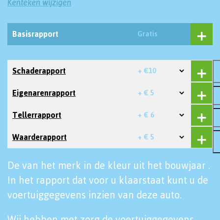
Kenteken wijzigen
Basisrapport
Gratis
Schaderapport
+ €10
Eigenarenrapport
+ € 5
Tellerrapport
+ € 6
Waarderapport
+ € 5
De van het merk in de kleur uit het bouwjaar .
In het rapport dat voor u klaarstaat kunt u de
voertuiggegevens inzien van deze auto.
Wij hebben met zorg de voertuiggegevens