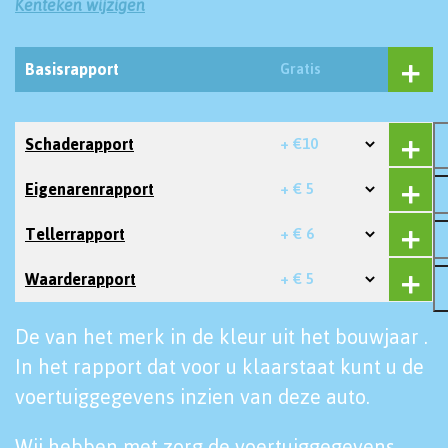
Kenteken wijzigen
Basisrapport
Gratis
Schaderapport
+ €10
Eigenarenrapport
+ € 5
Tellerrapport
+ € 6
Waarderapport
+ € 5
De van het merk in de kleur uit het bouwjaar .
In het rapport dat voor u klaarstaat kunt u de
voertuiggegevens inzien van deze auto.
Wij hebben met zorg de voertuiggegevens