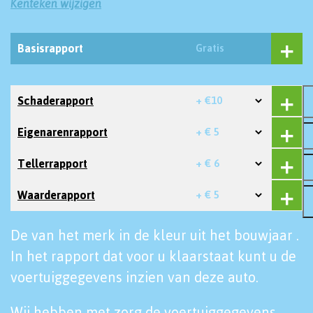
Kenteken wijzigen
Basisrapport
Gratis
Schaderapport
+ €10
Eigenarenrapport
+ € 5
Tellerrapport
+ € 6
Waarderapport
+ € 5
De van het merk in de kleur uit het bouwjaar .
In het rapport dat voor u klaarstaat kunt u de
voertuiggegevens inzien van deze auto.
Wij hebben met zorg de voertuiggegevens