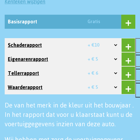
Kenteken wijzigen
Basisrapport
Gratis
Schaderapport
+ €10
Eigenarenrapport
+ € 5
Tellerrapport
+ € 6
Waarderapport
+ € 5
De van het merk in de kleur uit het bouwjaar .
In het rapport dat voor u klaarstaat kunt u de
voertuiggegevens inzien van deze auto.
Wij hebben met zorg de voertuiggegevens