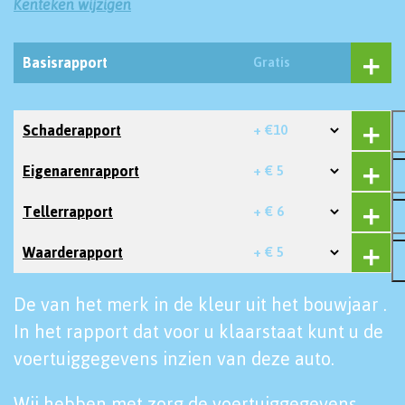
Kenteken wijzigen
Basisrapport
Gratis
Schaderapport
+ €10
Eigenarenrapport
+ € 5
Tellerrapport
+ € 6
Waarderapport
+ € 5
De van het merk in de kleur uit het bouwjaar .
In het rapport dat voor u klaarstaat kunt u de
voertuiggegevens inzien van deze auto.
Wij hebben met zorg de voertuiggegevens