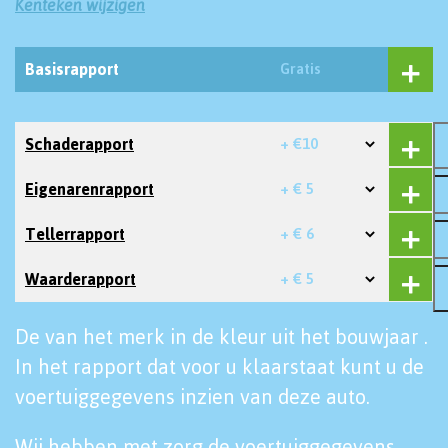
Kenteken wijzigen
Basisrapport
Gratis
Schaderapport
+ €10
Eigenarenrapport
+ € 5
Tellerrapport
+ € 6
Waarderapport
+ € 5
De van het merk in de kleur uit het bouwjaar .
In het rapport dat voor u klaarstaat kunt u de
voertuiggegevens inzien van deze auto.
Wij hebben met zorg de voertuiggegevens