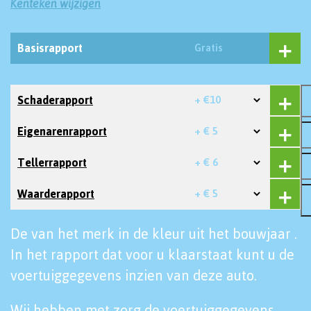
Kenteken wijzigen
Basisrapport
Gratis
Schaderapport
+ €10
Eigenarenrapport
+ € 5
Tellerrapport
+ € 6
Waarderapport
+ € 5
De van het merk in de kleur uit het bouwjaar .
In het rapport dat voor u klaarstaat kunt u de
voertuiggegevens inzien van deze auto.
Wij hebben met zorg de voertuiggegevens