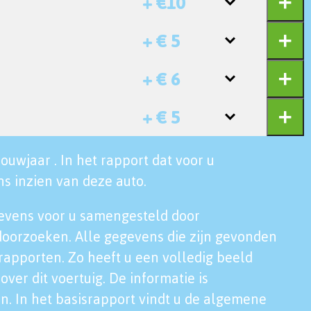
+ €10
+ € 5
+ € 6
+ € 5
ouwjaar . In het rapport dat voor u
s inzien van deze auto.
evens voor u samengesteld door
doorzoeken. Alle gegevens die zijn gevonden
rapporten. Zo heeft u een volledig beeld
over dit voertuig. De informatie is
n. In het basisrapport vindt u de algemene