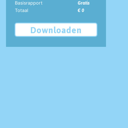
Basisrapport
Gratis
Totaal
€ 0
Downloaden