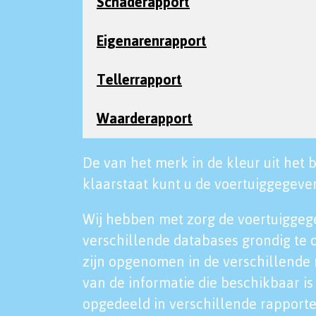
Schaderapport
Eigenarenrapport
Tellerrapport
Waarderapport
De van het merk in de kleur uit het b
klaarstaat kunt u de voertuiggegeven
Wij hebben met zorg de voertuiggeg
verschillende databases grondig te 
zijn opgenomen in de verschillende 
van de informatie die beschikbaar is 
opgedeeld in verschillende rapporte