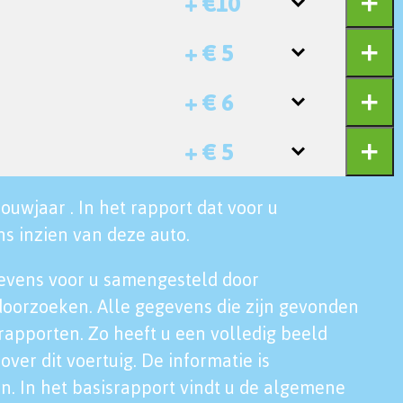
+ €10
+ € 5
+ € 6
+ € 5
ouwjaar . In het rapport dat voor u
s inzien van deze auto.
evens voor u samengesteld door
doorzoeken. Alle gegevens die zijn gevonden
rapporten. Zo heeft u een volledig beeld
over dit voertuig. De informatie is
n. In het basisrapport vindt u de algemene