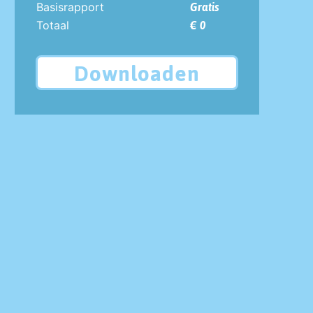
Basisrapport
Gratis
Totaal
€ 0
Downloaden