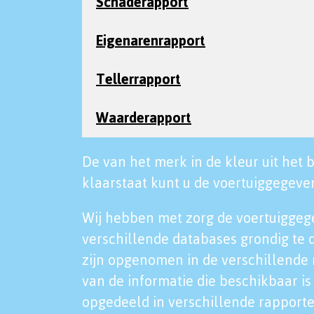
Schaderapport
Eigenarenrapport
Tellerrapport
Waarderapport
De van het merk in de kleur uit het b
klaarstaat kunt u de voertuiggegeven
Wij hebben met zorg de voertuiggeg
verschillende databases grondig te 
zijn opgenomen in de verschillende 
van de informatie die beschikbaar is 
opgedeeld in verschillende rapporte