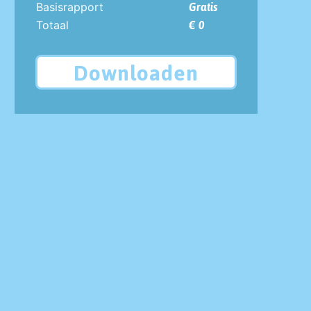
Basisrapport
Gratis
Totaal
€ 0
Downloaden