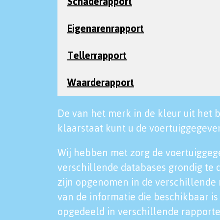
Schaderapport
Eigenarenrapport
Tellerrapport
Waarderapport
De van het merk in de kleur uit het b
klaarstaat kunt u de voertuiggegeven
Wij hebben met zorg de voertuiggeg
verschillende databases grondig te 
zijn opgenomen in de verschillende 
van de informatie die beschikbaar is 
opgedeeld in verschillende rapporte