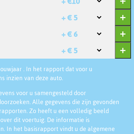
+ €10
+ € 5
+ € 6
+ € 5
ouwjaar . In het rapport dat voor u
s inzien van deze auto.
evens voor u samengesteld door
doorzoeken. Alle gegevens die zijn gevonden
rapporten. Zo heeft u een volledig beeld
over dit voertuig. De informatie is
n. In het basisrapport vindt u de algemene