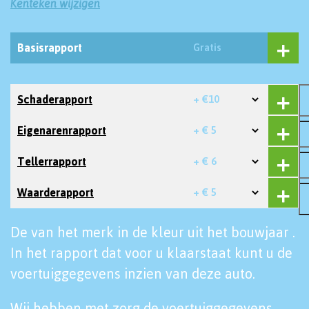
Kenteken wijzigen
Basisrapport
Gratis
Schaderapport
+ €10
Eigenarenrapport
+ € 5
Tellerrapport
+ € 6
Waarderapport
+ € 5
De van het merk in de kleur uit het bouwjaar .
In het rapport dat voor u klaarstaat kunt u de
voertuiggegevens inzien van deze auto.
Wij hebben met zorg de voertuiggegevens