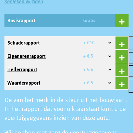
Kenteken wijzigen
Basisrapport
Gratis
Schaderapport
+ €10
Eigenarenrapport
+ € 5
Tellerrapport
+ € 6
Waarderapport
+ € 5
De van het merk in de kleur uit het bouwjaar .
In het rapport dat voor u klaarstaat kunt u de
voertuiggegevens inzien van deze auto.
Wij hebben met zorg de voertuiggegevens