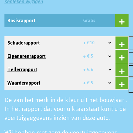
Kenteken wijzigen
Basisrapport
Gratis
Schaderapport
+ €10
Eigenarenrapport
+ € 5
Tellerrapport
+ € 6
Waarderapport
+ € 5
De van het merk in de kleur uit het bouwjaar .
In het rapport dat voor u klaarstaat kunt u de
voertuiggegevens inzien van deze auto.
Wij hebben met zorg de voertuiggegevens