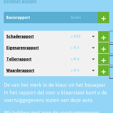
Kenteken wijzigen
Basisrapport
Gratis
Schaderapport
+ €10
Eigenarenrapport
+ € 5
Tellerrapport
+ € 6
Waarderapport
+ € 5
De van het merk in de kleur uit het bouwjaar .
In het rapport dat voor u klaarstaat kunt u de
voertuiggegevens inzien van deze auto.
Wij hebben met zorg de voertuiggegevens