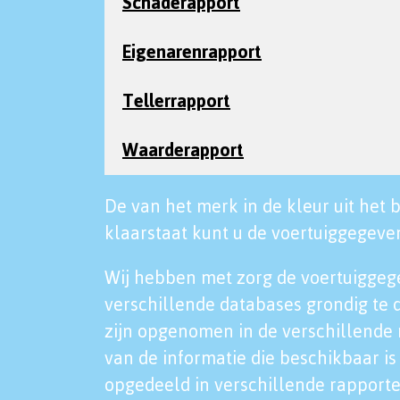
Schaderapport
Eigenarenrapport
Tellerrapport
Waarderapport
De van het merk in de kleur uit het b
klaarstaat kunt u de voertuiggegeven
Wij hebben met zorg de voertuiggeg
verschillende databases grondig te 
zijn opgenomen in de verschillende 
van de informatie die beschikbaar is 
opgedeeld in verschillende rapporte