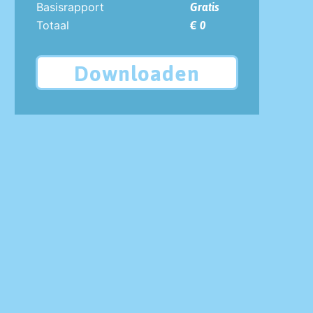
Basisrapport
Gratis
Totaal
€ 0
Downloaden