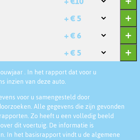
+ €10
+ € 5
+ € 6
+ € 5
ouwjaar . In het rapport dat voor u
s inzien van deze auto.
evens voor u samengesteld door
doorzoeken. Alle gegevens die zijn gevonden
rapporten. Zo heeft u een volledig beeld
over dit voertuig. De informatie is
n. In het basisrapport vindt u de algemene