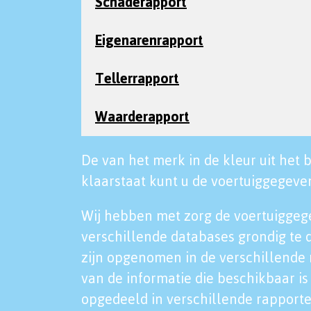
Schaderapport
Eigenarenrapport
Tellerrapport
Waarderapport
De van het merk in de kleur uit het b
klaarstaat kunt u de voertuiggegeven
Wij hebben met zorg de voertuiggeg
verschillende databases grondig te 
zijn opgenomen in de verschillende 
van de informatie die beschikbaar is 
opgedeeld in verschillende rapporte