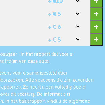
+ €10
+ € 5
+ € 6
+ € 5
ouwjaar . In het rapport dat voor u
s inzien van deze auto.
evens voor u samengesteld door
doorzoeken. Alle gegevens die zijn gevonden
rapporten. Zo heeft u een volledig beeld
over dit voertuig. De informatie is
n. In het basisrapport vindt u de algemene