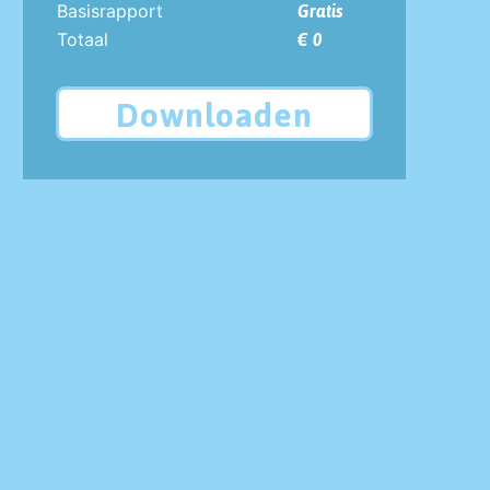
Basisrapport
Gratis
Totaal
€ 0
Downloaden