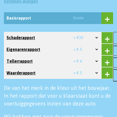
Kenteken wijzigen
Basisrapport
Gratis
Schaderapport
+ €10
Eigenarenrapport
+ € 5
Tellerrapport
+ € 6
Waarderapport
+ € 5
De van het merk in de kleur uit het bouwjaar .
In het rapport dat voor u klaarstaat kunt u de
voertuiggegevens inzien van deze auto.
Wij hebben met zorg de voertuiggegevens