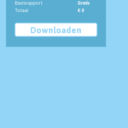
Basisrapport
Gratis
Totaal
€ 0
Downloaden