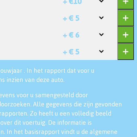
+ €10
+ € 5
+ € 6
+ € 5
ouwjaar . In het rapport dat voor u
s inzien van deze auto.
evens voor u samengesteld door
doorzoeken. Alle gegevens die zijn gevonden
rapporten. Zo heeft u een volledig beeld
over dit voertuig. De informatie is
n. In het basisrapport vindt u de algemene