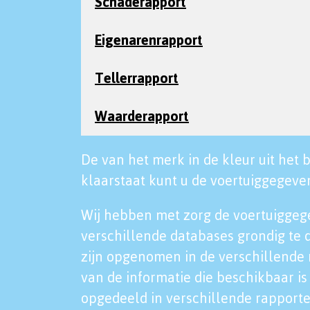
Schaderapport
Eigenarenrapport
Tellerrapport
Waarderapport
De van het merk in de kleur uit het b
klaarstaat kunt u de voertuiggegeven
Wij hebben met zorg de voertuiggeg
verschillende databases grondig te 
zijn opgenomen in de verschillende 
van de informatie die beschikbaar is 
opgedeeld in verschillende rapporte