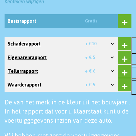
Kenteken wijzigen
Basisrapport
Gratis
Schaderapport
+ €10
Eigenarenrapport
+ € 5
Tellerrapport
+ € 6
Waarderapport
+ € 5
De van het merk in de kleur uit het bouwjaar .
In het rapport dat voor u klaarstaat kunt u de
voertuiggegevens inzien van deze auto.
Wij hebben met zorg de voertuiggegevens