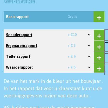
Kenteken wijzigen
Basisrapport
Gratis
Schaderapport
+ €10
Eigenarenrapport
+ € 5
Tellerrapport
+ € 6
Waarderapport
+ € 5
De van het merk in de kleur uit het bouwjaar .
In het rapport dat voor u klaarstaat kunt u de
voertuiggegevens inzien van deze auto.
Wij hebben met zorg de voertuiggegevens