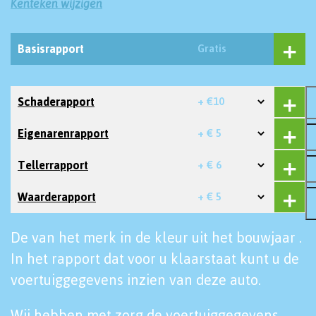
Kenteken wijzigen
Basisrapport
Gratis
Schaderapport
+ €10
Eigenarenrapport
+ € 5
Tellerrapport
+ € 6
Waarderapport
+ € 5
De van het merk in de kleur uit het bouwjaar .
In het rapport dat voor u klaarstaat kunt u de
voertuiggegevens inzien van deze auto.
Wij hebben met zorg de voertuiggegevens