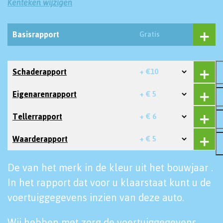
Kenteken wijzigen
Basisrapport
Gratis
Schaderapport
+ €10
Eigenarenrapport
+ € 5
Tellerrapport
+ € 6
Waarderapport
+ € 5
De van het merk in de kleur uit het bouwjaar .
In het rapport dat voor u klaarstaat kunt u de
voertuiggegevens inzien van deze auto.
Wij hebben met zorg de voertuiggegevens