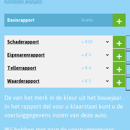
Kenteken wijzigen
Basisrapport
Gratis
Schaderapport
+ €10
Eigenarenrapport
+ € 5
Tellerrapport
+ € 6
Waarderapport
+ € 5
De van het merk in de kleur uit het bouwjaar .
In het rapport dat voor u klaarstaat kunt u de
voertuiggegevens inzien van deze auto.
Wij hebben met zorg de voertuiggegevens